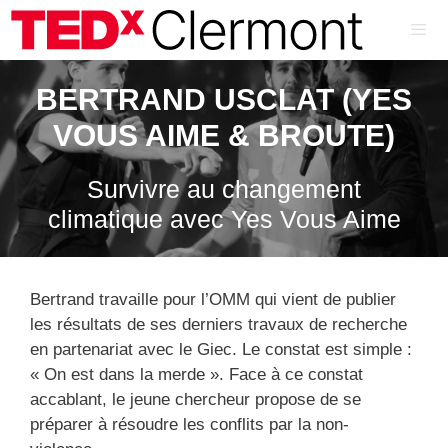
Aller
au
contenu
ME
BERTRAND USCLAT (YES
VOUS AIME & BROUTE)
Survivre au changement
climatique avec Yes Vous Aime
Bertrand travaille pour l’OMM qui vient de publier
les résultats de ses derniers travaux de recherche
en partenariat avec le Giec. Le constat est simple :
« On est dans la merde ». Face à ce constat
accablant, le jeune chercheur propose de se
préparer à résoudre les conflits par la non-