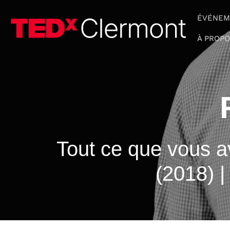
Aller
ÉVÉNEM
au
contenu
À PROP
Tout ce que vous av
(2018) |