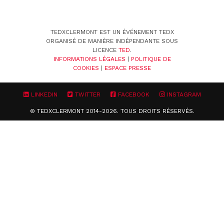
TEDXCLERMONT EST UN ÉVÉNEMENT TEDX
ORGANISÉ DE MANIÈRE INDÉPENDANTE SOUS
LICENCE
TED
.
INFORMATIONS LÉGALES
|
POLITIQUE DE
COOKIES
|
ESPACE PRESSE
LINKEDIN
TWITTER
FACEBOOK
INSTAGRAM
© TEDXCLERMONT 2014-2026. TOUS DROITS RÉSERVÉS.