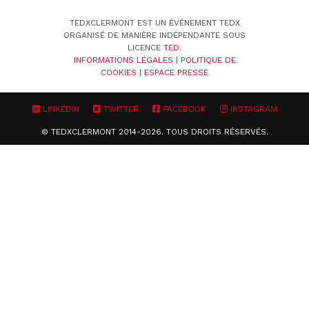
TEDXCLERMONT EST UN ÉVÉNEMENT TEDX
ORGANISÉ DE MANIÈRE INDÉPENDANTE SOUS
LICENCE
TED
.
INFORMATIONS LÉGALES
|
POLITIQUE DE
COOKIES
|
ESPACE PRESSE
LINKEDIN
TWITTER
FACEBOOK
INSTAGRAM
© TEDXCLERMONT 2014-2026. TOUS DROITS RÉSERVÉS.