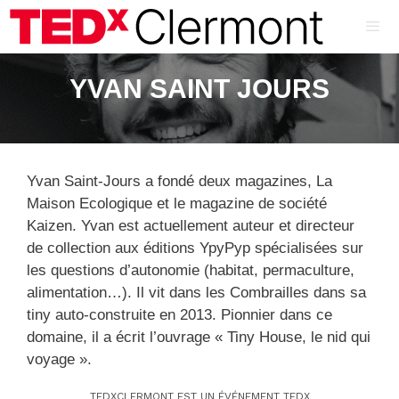
Aller
au
contenu
ME
YVAN SAINT JOURS
Yvan Saint-Jours a fondé deux magazines, La
Maison Ecologique et le magazine de société
Kaizen. Yvan est actuellement auteur et directeur
de collection aux éditions YpyPyp spécialisées sur
les questions d’autonomie (habitat, permaculture,
alimentation…). Il vit dans les Combrailles dans sa
tiny auto-construite en 2013. Pionnier dans ce
domaine, il a écrit l’ouvrage « Tiny House, le nid qui
voyage ».
TEDXCLERMONT EST UN ÉVÉNEMENT TEDX