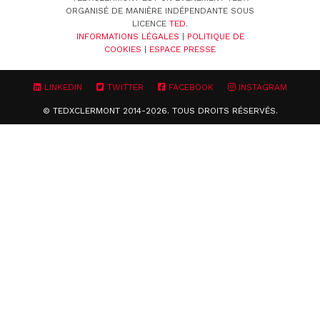
ORGANISÉ DE MANIÈRE INDÉPENDANTE SOUS
LICENCE
TED
.
INFORMATIONS LÉGALES
|
POLITIQUE DE
COOKIES
|
ESPACE PRESSE
LINKEDIN
TWITTER
FACEBOOK
INSTAGRAM
© TEDXCLERMONT 2014-2026. TOUS DROITS RÉSERVÉS.